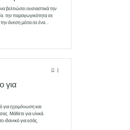
α βελτιώσει ουσιαστικά την
ία, την παραγωγικότητα σε
 την άνεση μέσα σε ένα
όχημα. Θόρυβος από γειτονικά
ν επάνω όροφο, ομιλίες σε
ραδασμοί μηχανημάτων και
οχήματος αποτελούν
ομένως, δεν αντιμετωπίζονται
λικό. Η επιλογή πρέπει να
ο για
ό για ηχομόνωση και
σας. Μάθετε για υλικά,
το ιδανικό για εσάς.