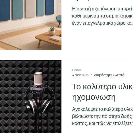
Η σωστή ηχομόνωση μπορεί ν
καθημερινότητα σε μια κατοικ
έναν επαγγελματικό χώρο και
αυτοκίνητο ή επαγγελματικό 
διαμερίσματα, βήματα από το
γραφεία, θόρυβος δρόμου, κ
ήχοι από τον κινητήρα ενός 
διαφορετικά προβλήματα. Επ
όλα με το ίδιο ηχομονωτικό υ
Editor
γίνεται
4 Νοε 2025
διαβάστηκε 4 λεπτά
Το καλυτερο υλικ
ηχομονωση
Ανακαλύψτε το καλύτερο υλικ
βελτιώστε την ποιότητα ζωής 
κόστος, και πώς να επιλέξετε 