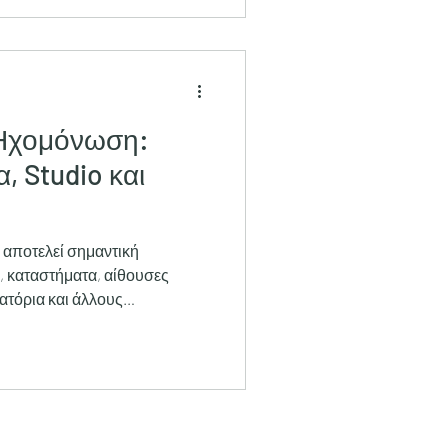
 Ηχομόνωση:
α, Studio και
αποτελεί σημαντική
o, καταστήματα, αίθουσες
ιατόρια και άλλους
συνεχής θόρυβος, οι
χανήματα και η έντονη
άσουν την παραγωγικότητα,
τητα και τη συνολική εμπειρία
σωστή λύση δεν βασίζεται σε
αιτεί συνδυασμό