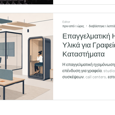
Editor
πριν από 6 ώρες
διαβάστηκε 6 λεπτά
Επαγγελματική
Υλικά για Γραφεί
Καταστήματα
Η επαγγελματική ηχομόνωση 
επένδυση για γραφεία, studi
συσκέψεων, call centers, εστ
επαγγελματικούς χώρους. Ο 
συνομιλίες, η μουσική, τα μη
αντήχηση μπορούν να επηρε
την επικοινωνία, την ιδιωτικό
πελατών και εργαζομένων. Η 
ένα μόνο υλικό. Συνήθως απ