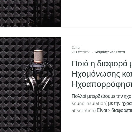
Editor
26 Σεπ 2022
διαβάστηκε 3 λεπτά
Ποιά η διαφορά 
Ηχομόνωσης και
Ηχοαπορρόφησ
Πολλοί μπερδεύουμε την ηχο
sound insulation) με την ηχ
absorption).Είναι 2 διαφορετ
στόχο και διαφορετική “λογική