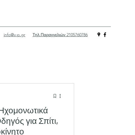
info@v-p.gr
Τηλ.Παραγγελιών 2105760786
Ηχομονωτικά
δηγός για Σπίτι,
οκίνητο