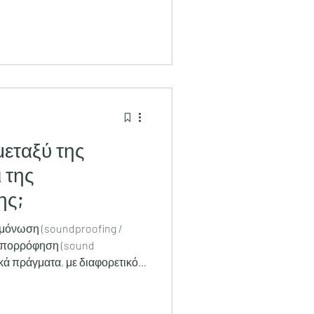
μεταξύ της
 της
ης;
μόνωση (soundproofing /
οαπορρόφηση (sound
ικά πράγματα, με διαφορετικό
” υλικών.