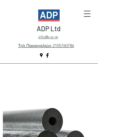
ADP Ltd
info@v-p.gr
Τηλ.Παραγγελιών 2105760786