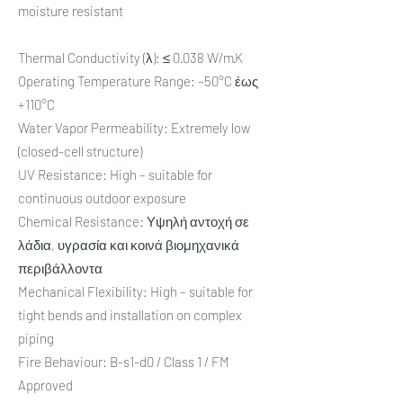
moisture resistant
Thermal Conductivity (λ): ≤ 0.038 W/m·K
Operating Temperature Range: –50°C έως
+110°C
Water Vapor Permeability: Extremely low
(closed-cell structure)
UV Resistance: High – suitable for
continuous outdoor exposure
Chemical Resistance: Υψηλή αντοχή σε
λάδια, υγρασία και κοινά βιομηχανικά
περιβάλλοντα
Mechanical Flexibility: High – suitable for
tight bends and installation on complex
piping
Fire Behaviour: B-s1-d0 / Class 1 / FM
Approved