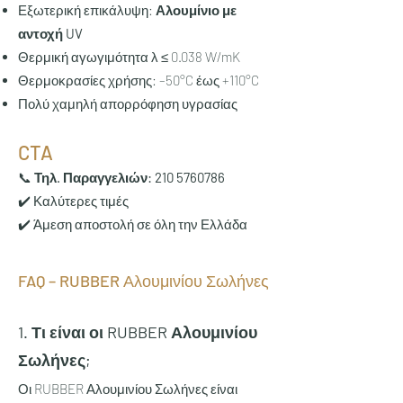
Εξωτερική επικάλυψη:
Αλουμίνιο με
αντοχή UV
Θερμική αγωγιμότητα λ ≤ 0.038 W/mK
Θερμοκρασίες χρήσης: –50°C έως +110°C
Πολύ χαμηλή απορρόφηση υγρασίας
CTA
📞
Τηλ. Παραγγελιών:
210 5760786
✔️ Καλύτερες τιμές
✔️ Άμεση αποστολή σε όλη την Ελλάδα
FAQ – RUBBER Αλουμινίου Σωλήνες
1. Τι είναι οι RUBBER Αλουμινίου
Σωλήνες;
Οι RUBBER Αλουμινίου Σωλήνες είναι