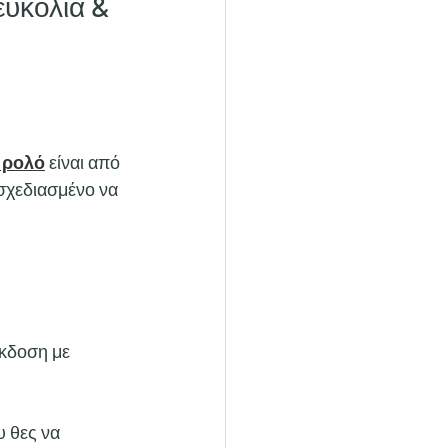
ευκολία & 
 ρολό
 είναι από 
σχεδιασμένο να 
έκδοση με 
υ θες να 