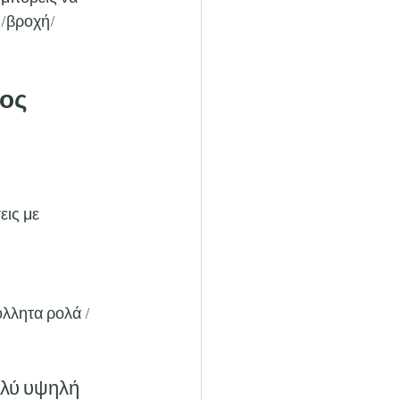
ς/βροχή/
ος 
εις με 
λλητα ρολά / 
λύ υψηλή 