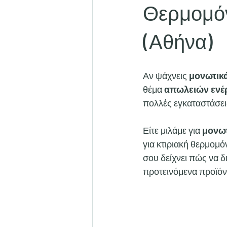
κεραμοβαμβακας
υαλοβαμβακ
Θερμομό
(Αθήνα)
Αν ψάχνεις 
μονωτικά
θέμα 
απωλειών ενέ
πολλές εγκαταστάσεις
Είτε μιλάμε για 
μονω
για κτιριακή θερμομό
σου δείχνει πώς να δ
προτεινόμενα προϊόν