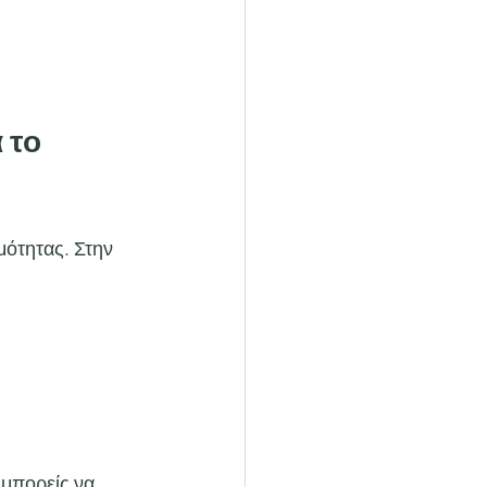
 το 
ότητας. Στην 
μπορείς να 