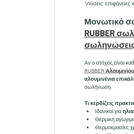
“ντύσεις” επιφάνειες
Μονωτικό σ
RUBBER σωλή
σωληνώσει
Αν ο στόχος είναι κα
RUBBER Αλουμινίο
αλουμινένια επικά
σωλήνωση.
Τι κερδίζεις πρακτι
Ιδανικοί για 
ηλι
Θερμική αγωγιμό
Θερμοκρασίες χ