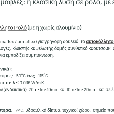
μαφλέξ: η κλασική λύση σε ρολό, με 
λλητο Ρολό
 (με ή χωρίς αλουμίνιο)
maflex / armaflex)
 για γρήγορη δουλειά, το 
αυτοκόλλητο
ιλογές: κλειστής κυψελωτής δομής συνθετικό καουτσούκ, 
ι να εμποδίζει συμπύκνωση.
νικά):
εύρος: 
–50°C έως +115°C
τητα: 
λ ≤ 0.036 W/m·K
 (ενδεικτικά): 
20m×1m×10mm
 και 
10m×1m×20mm
, και σε 
ύτερα:
HVAC, υδραυλικά δίκτυα, τεχνικοί χώροι, σημεία πο