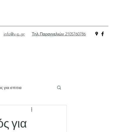
info@v-p.gr
Τηλ.Παραγγελιών 2105760786
ς για σπιτια
βαμβακας
ς για