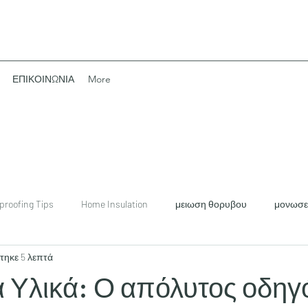
ΕΠΙΚΟΙΝΩΝΙΑ
More
proofing Tips
Home Insulation
μειωση θορυβου
μονωσει
τηκε 5 λεπτά
ονωσης
μονωσεις
μονωτικα
θερμομονωση
πετρο
 Υλικά: Ο απόλυτος οδηγό