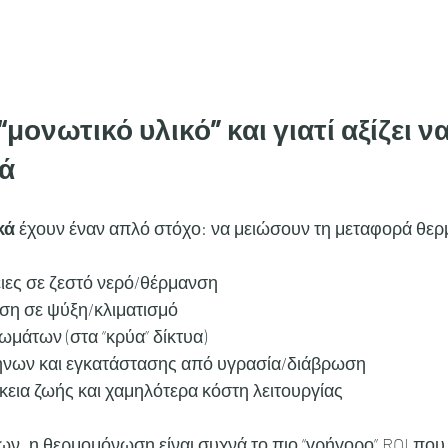
“μονωτικό υλικό” και γιατί αξίζει να
ά
κά
 έχουν έναν απλό στόχο: να μειώσουν τη μεταφορά θερμ
:
ιες σε ζεστό νερό/θέρμανση
ση σε ψύξη/κλιματισμό
μάτων (στα “κρύα” δίκτυα)
νων και εγκατάστασης από υγρασία/διάβρωση
κεια ζωής και χαμηλότερα κόστη λειτουργίας
ν, η θερμομόνωση είναι συχνά το πιο “γρήγορο” ROI που 