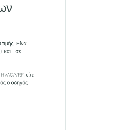
ων
 τιμής. Είναι 
, και – σε 
 HVAC/VRF, είτε 
τός ο οδηγός 