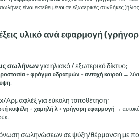
ι σωλήνες είναι εκτεθειμένοι σε εξωτερικές συνθήκες (ήλιο
έξεις υλικό ανά εφαρμογή (γρήγορ
ις σωλήνων
 για ηλιακό / εξωτερικό δίκτυο;
ροστασία + φράγμα υδρατμών + αντοχή καιρού
 → λύσ
λυψη
.
ex/Αρμαφλέξ για εύκολη τοποθέτηση;
στή κυψέλη + χαμηλή λ + γρήγορη εφαρμογή
 → αυτοκό
ούκ.
μόνωση σωληνώσεων σε ψύξη/θέρμανση με πο