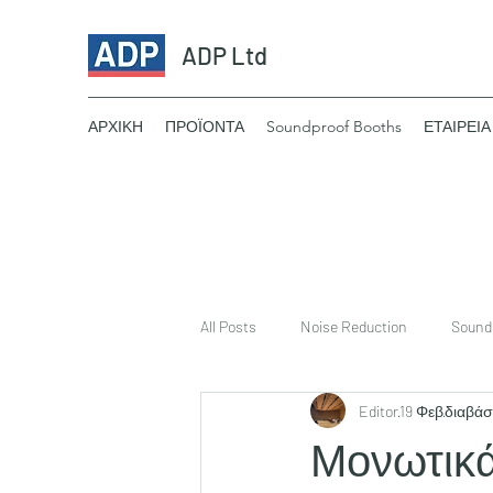
ADP Ltd
ΑΡΧΙΚΗ
ΠΡΟΪΟΝΤΑ
Soundproof Booths
ΕΤΑΙΡΕΙΑ
All Posts
Noise Reduction
Sound
Editor
19 Φεβ
διαβάσ
ηχομονωση
συμβουλες ηχομ
Μονωτικά