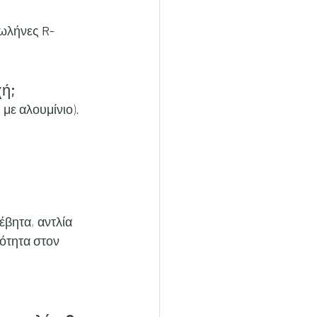
ωλήνες 
R-
χή;
ς με αλουμίνιο).
έβητα, αντλία 
ότητα στον 