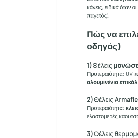
κάνεις, ειδικά όταν ο
παγετός).
Πώς να επιλ
οδηγός)
1) Θέλεις 
μονώσε
Προτεραιότητα: 
UV π
αλουμινένια επικά
2) Θέλεις Armafl
Προτεραιότητα: 
κλει
ελαστομερές καουτσ
3) Θέλεις θερμο