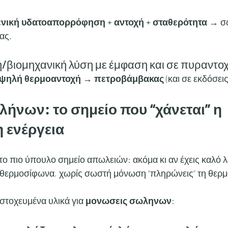
νική υδατοαπορρόφηση + αντοχή + σταθερότητα
 → σ
ας.
κή/βιομηχανική λύση με έμφαση και σε πυραντο
υψηλή θερμοαντοχή
 → 
πετροβάμβακας
 (και σε εκδόσει
νων: το σημείο που “χάνεται” η 
 ενέργεια
το πιο ύπουλο σημείο απωλειών: ακόμα κι αν έχεις καλό λ
 θερμοσίφωνα, χωρίς σωστή μόνωση “πληρώνεις” τη θερμ
στοχευμένα υλικά για 
μονωσεις σωληνων
: