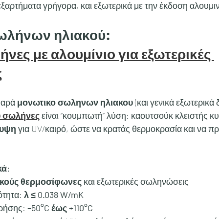
/εξαρτήματα γρήγορα, και εξωτερικά με την έκδοση αλουμιν
ωλήνων ηλιακού: 
νες με αλουμίνιο για εξωτερικές 
ς
θαρά 
μονωτικο σωληνων ηλιακου
 (και γενικά εξωτερικά δ
υ σωλήνες
 είναι “κουμπωτή” λύση: καουτσούκ κλειστής κ
λυψη
 για UV/καιρό, ώστε να κρατάς θερμοκρασία και να πρ
κά:
ακούς θερμοσίφωνες
 και εξωτερικές σωληνώσεις
τητα: 
λ ≤ 0.038 W/mK
ρήσης: 
–50°C έως +110°C