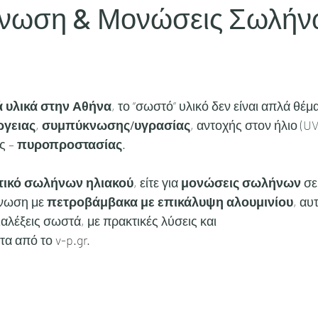
ας
νωση & Μονώσεις Σωλήν
 υλικά στην Αθήνα
, το “σωστό” υλικό δεν είναι απλά θέμα
ργειας
, 
συμπύκνωσης/υγρασίας
, αντοχής στον ήλιο (UV)
 – 
πυροπροστασίας
. 
τικό σωλήνων ηλιακού
, είτε για 
μονώσεις σωλήνων
 σε
νωση με 
πετροβάμβακα με επικάλυψη αλουμινίου
, αυ
ιαλέξεις σωστά, με πρακτικές λύσεις και 
τα από το 
v-p.gr
.