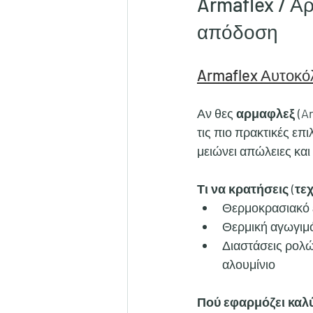
Armaflex / Αρ
απόδοση
Armaflex Αυτοκό
Αν θες 
αρμαφλεξ (Ar
τις πιο πρακτικές επ
μειώνει απώλειες κα
Τι να κρατήσεις (τεχ
Θερμοκρασιακό 
Θερμική αγωγιμό
Διαστάσεις ρολών
αλουμίνιο
Πού εφαρμόζει καλ