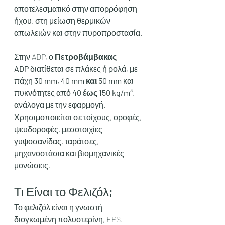
αποτελεσματικό στην απορρόφηση 
ήχου, στη μείωση θερμικών 
απωλειών και στην πυροπροστασία.
Στην ADP, ο 
Πετροβάμβακας 
ADP
 διατίθεται σε πλάκες ή ρολά, με 
πάχη 
30 mm, 40 mm και 50 mm
 και 
πυκνότητες από 
40 έως 150 kg/m³
, 
ανάλογα με την εφαρμογή. 
Χρησιμοποιείται σε τοίχους, οροφές, 
ψευδοροφές, μεσοτοιχίες 
γυψοσανίδας, ταράτσες, 
μηχανοστάσια και βιομηχανικές 
μονώσεις.
Τι Είναι το Φελιζόλ;
Το φελιζόλ είναι η γνωστή 
διογκωμένη πολυστερίνη, EPS. 