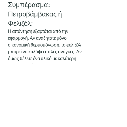
Συμπέρασμα: 
Πετροβάμβακας ή 
Φελιζόλ;
Η απάντηση εξαρτάται από την 
εφαρμογή. Αν αναζητάτε μόνο 
οικονομική θερμομόνωση, το φελιζόλ 
μπορεί να καλύψει απλές ανάγκες. Αν 
όμως θέλετε ένα υλικό με καλύτερη 
ηχομονωτική συμπεριφορά, 
πυροπροστασία και δυνατότητα 
χρήσης σε πιο απαιτητικές 
εφαρμογές, τότε ο 
πετροβάμβακας
 είναι η πιο 
ολοκληρωμένη επιλογή.
Για κατοικίες, επαγγελματικούς 
χώρους, γυψοσανίδες, οροφές, 
ψευδοροφές, μηχανοστάσια και 