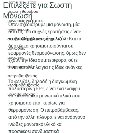
Home Insulation
Επιλέξετε για Σωστή
μειωση θορυβου
Μόνωση
μονωσεις για σπιτια
Όταν σχεδιάζουμε μια μόνωση, μία 
ηχομονωση
από τις πιο συχνές ερωτήσεις είναι: 
πετροβάμβακας ή φελιζόλ;
 Και τα 
συμβουλες ηχομονωσης
δύο υλικά χρησιμοποιούνται σε 
μονωσεις
εφαρμογές θερμομόνωσης, όμως δεν 
μονωτικα
έχουν την ίδια συμπεριφορά, ούτε 
θερμομονωση
είναι κατάλληλα για τις ίδιες ανάγκες.
πετροβαμβακας
Το φελιζόλ, δηλαδή η διογκωμένη 
κεραμοβαμβακας
πολυστερίνη EPS, είναι ένα ελαφρύ 
υαλοβαμβακας
και οικονομικό μονωτικό υλικό που 
χρησιμοποιείται κυρίως για 
θερμομόνωση. Ο πετροβάμβακας, 
από την άλλη πλευρά, είναι ανόργανο 
ινώδες μονωτικό υλικό και 
προσφέρει συνδυαστικά 