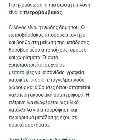
Για ηχομόνωση, η πιο σωστή επιλογή 
είναι ο 
πετροβάμβακας
.
Ο λόγος είναι η ινώδης δομή του. Ο 
πετροβάμβακας απορροφά τον ήχο 
και βοηθά στη μείωση της μετάδοσης 
θορύβου μέσα από τοίχους, οροφές 
και χωρίσματα. Γι’ αυτό 
χρησιμοποιείται συχνά σε 
μεσοτοιχίες γυψοσανίδας, γραφεία, 
κατοικίες, studio, επαγγελματικούς 
χώρους και αίθουσες όπου απαιτείται 
καλύτερη ακουστική συμπεριφορά. Η 
πέτρινη ίνα αναφέρεται ως υλικό 
κατάλληλο για απορρόφηση και 
περιορισμό μετάδοσης ήχου σε 
δομικά συστήματα.
Το φελιζόλ μπορεί να βοηθήσει 