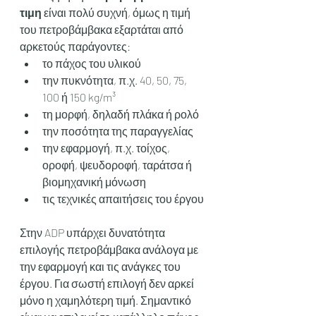
τιμη
 είναι πολύ συχνή, όμως η τιμή 
του πετροβάμβακα εξαρτάται από 
αρκετούς παράγοντες:
το πάχος του υλικού
την πυκνότητα, π.χ. 40, 50, 75, 
100 ή 150 kg/m³
τη μορφή, δηλαδή πλάκα ή ρολό
την ποσότητα της παραγγελίας
την εφαρμογή, π.χ. τοίχος, 
οροφή, ψευδοροφή, ταράτσα ή 
βιομηχανική μόνωση
τις τεχνικές απαιτήσεις του έργου
Στην ADP υπάρχει δυνατότητα 
επιλογής πετροβάμβακα ανάλογα με 
την εφαρμογή και τις ανάγκες του 
έργου. Για σωστή επιλογή δεν αρκεί 
μόνο η χαμηλότερη τιμή. Σημαντικό 