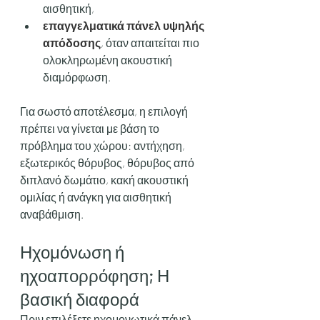
αισθητική,
επαγγελματικά πάνελ υψηλής 
απόδοσης
, όταν απαιτείται πιο 
ολοκληρωμένη ακουστική 
διαμόρφωση.
Για σωστό αποτέλεσμα, η επιλογή 
πρέπει να γίνεται με βάση το 
πρόβλημα του χώρου: αντήχηση, 
εξωτερικός θόρυβος, θόρυβος από 
διπλανό δωμάτιο, κακή ακουστική 
ομιλίας ή ανάγκη για αισθητική 
αναβάθμιση.
Ηχομόνωση ή 
ηχοαπορρόφηση; Η 
βασική διαφορά
Πριν επιλέξετε ηχομονωτικά πάνελ, 