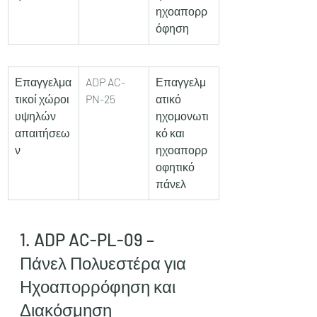
ηχοαπορρ
όφηση
Επαγγελμα
ADP AC-
Επαγγελμ
τικοί χώροι 
PN-25
ατικό 
υψηλών 
ηχομονωτι
απαιτήσεω
κό και 
ν
ηχοαπορρ
οφητικό 
πάνελ
1. ADP AC-PL-09 – 
Πάνελ Πολυεστέρα για 
Ηχοαπορρόφηση και 
Διακόσμηση