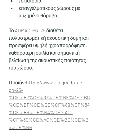
εστιατόρια,
επαγγελματικούς χώρους με 
αυξημένο θόρυβο.
Το ADP AC-PN-25 διαθέτει 
πολυστρωματική ακουστική δομή και 
προσφέρει υψηλή ηχοαπορρόφηση, 
καθαρότερη ομιλία και σημαντική 
βελτίωση της ακουστικής ποιότητας 
του χώρου.
Προϊόν:
https://www.v-p.gr/adp-ac-
pn-25-
%CE%B7%CF%87%CE%BF%CE%BC
%CE%BF%CE%BD%CF%89%CF%84
%CE%B9%CE%BA%CE%AC-
%CF%80%CE%AC%CE%BD%CE%B
5%CE%BB