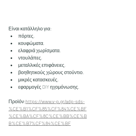
Είναι κατάλληλο για:
πόρτες,
κουφώματα,
ελαφριά χωρίσματα,
ντουλάπες,
μεταλλικές επιφάνειες,
βοηθητικούς χώρους στούντιο,
μικρές κατασκευές,
εφαρμογές DIY ηχομόνωσης.
Προϊόν:
https://www.v-p.gr/adp-sds-
%CE%B1%CF%85%CF%84%CE%BF
%CE%BA%CF%8C%CE%BB%CE%B
B%CE%B7%CF%84%CE%BF