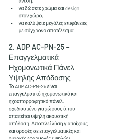
άνεση,
να δώσετε χρώμα και design 
στον χώρο,
να καλύψετε μεγάλες επιφάνειες 
με σύγχρονο αποτέλεσμα.
2. ADP AC-PN-25 – 
Επαγγελματικά 
Ηχομονωτικά Πάνελ 
Υψηλής Απόδοσης
Το 
ADP AC-PN-25
 είναι 
επαγγελματικό ηχομονωτικό και 
ηχοαπορροφητικό πάνελ, 
σχεδιασμένο για χώρους όπου 
απαιτείται υψηλή ακουστική 
απόδοση. Αποτελεί λύση για τοίχους 
και οροφές σε επαγγελματικές και 
οικιακές εφαρμογές υψηλών 