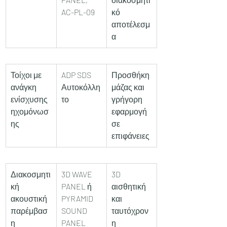
AC-PL-09
κό 
αποτέλεσμ
α
Τοίχοι με 
ADP SDS 
Προσθήκη 
ανάγκη 
Αυτοκόλλη
μάζας και 
ενίσχυσης 
το
γρήγορη 
ηχομόνωσ
εφαρμογή 
ης
σε 
επιφάνειες
Διακοσμητι
3D WAVE 
3D 
κή 
PANEL ή 
αισθητική 
ακουστική 
PYRAMID 
και 
παρέμβασ
SOUND 
ταυτόχρον
η
PANEL
η 