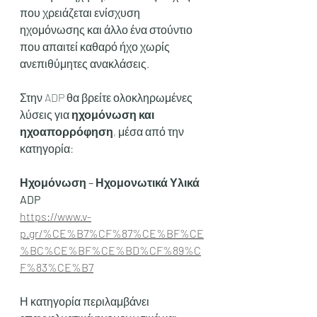
που χρειάζεται ενίσχυση 
ηχομόνωσης και άλλο ένα στούντιο 
που απαιτεί καθαρό ήχο χωρίς 
ανεπιθύμητες ανακλάσεις.
Στην ADP θα βρείτε ολοκληρωμένες 
λύσεις για 
ηχομόνωση και 
ηχοαπορρόφηση
, μέσα από την 
κατηγορία:
Ηχομόνωση – Ηχομονωτικά Υλικά 
ADP
https://www.v-
p.gr/%CE%B7%CF%87%CE%BF%CE
%BC%CE%BF%CE%BD%CF%89%C
F%83%CE%B7
Η κατηγορία περιλαμβάνει 