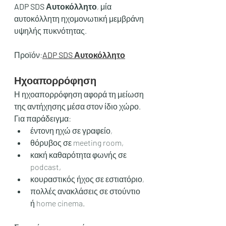
ADP SDS Αυτοκόλλητο
, μία 
αυτοκόλλητη ηχομονωτική μεμβράνη 
υψηλής πυκνότητας.
Προϊόν:
ADP SDS Αυτοκόλλητο
Ηχοαπορρόφηση
Η ηχοαπορρόφηση αφορά τη μείωση 
της αντήχησης μέσα στον ίδιο χώρο. 
Για παράδειγμα:
έντονη ηχώ σε γραφείο,
θόρυβος σε meeting room,
κακή καθαρότητα φωνής σε 
podcast,
κουραστικός ήχος σε εστιατόριο,
πολλές ανακλάσεις σε στούντιο 
ή home cinema.