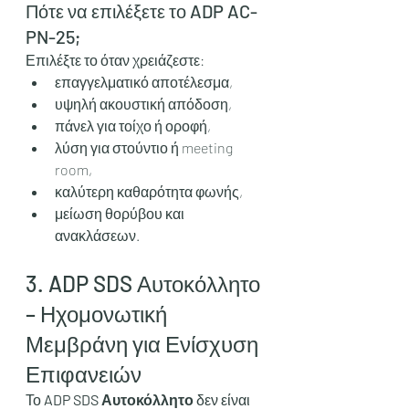
Πότε να επιλέξετε το ADP AC-
PN-25;
Επιλέξτε το όταν χρειάζεστε:
επαγγελματικό αποτέλεσμα,
υψηλή ακουστική απόδοση,
πάνελ για τοίχο ή οροφή,
λύση για στούντιο ή meeting 
room,
καλύτερη καθαρότητα φωνής,
μείωση θορύβου και 
ανακλάσεων.
3. ADP SDS Αυτοκόλλητο 
– Ηχομονωτική 
Μεμβράνη για Ενίσχυση 
Επιφανειών
Το 
ADP SDS Αυτοκόλλητο
 δεν είναι 