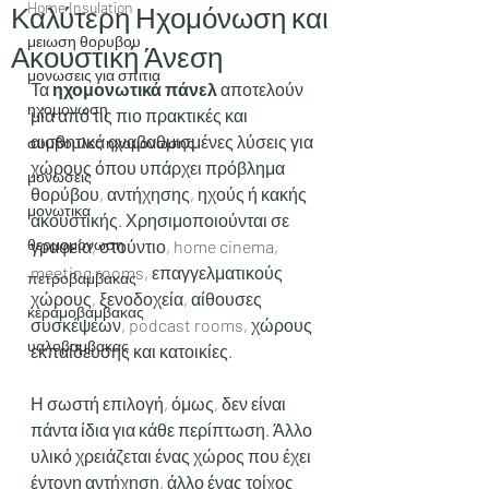
Home Insulation
Καλύτερη Ηχομόνωση και
μειωση θορυβου
Ακουστική Άνεση
μονωσεις για σπιτια
Τα 
ηχομονωτικά πάνελ
 αποτελούν 
ηχομονωση
μία από τις πιο πρακτικές και 
αισθητικά αναβαθμισμένες λύσεις για 
συμβουλες ηχομονωσης
χώρους όπου υπάρχει πρόβλημα 
μονωσεις
θορύβου, αντήχησης, ηχούς ή κακής 
μονωτικα
ακουστικής. Χρησιμοποιούνται σε 
θερμομονωση
γραφεία, στούντιο, home cinema, 
meeting rooms, επαγγελματικούς 
πετροβαμβακας
χώρους, ξενοδοχεία, αίθουσες 
κεραμοβαμβακας
συσκέψεων, podcast rooms, χώρους 
υαλοβαμβακας
εκπαίδευσης και κατοικίες.
Η σωστή επιλογή, όμως, δεν είναι 
πάντα ίδια για κάθε περίπτωση. Άλλο 
υλικό χρειάζεται ένας χώρος που έχει 
έντονη αντήχηση, άλλο ένας τοίχος 