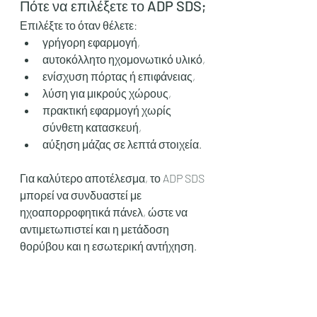
Πότε να επιλέξετε το ADP SDS;
Επιλέξτε το όταν θέλετε:
γρήγορη εφαρμογή,
αυτοκόλλητο ηχομονωτικό υλικό,
ενίσχυση πόρτας ή επιφάνειας,
λύση για μικρούς χώρους,
πρακτική εφαρμογή χωρίς 
σύνθετη κατασκευή,
αύξηση μάζας σε λεπτά στοιχεία.
Για καλύτερο αποτέλεσμα, το ADP SDS 
μπορεί να συνδυαστεί με 
ηχοαπορροφητικά πάνελ, ώστε να 
αντιμετωπιστεί και η μετάδοση 
θορύβου και η εσωτερική αντήχηση.
4. ADP AC-PY-35 
Ricofon Πυραμίδα – 