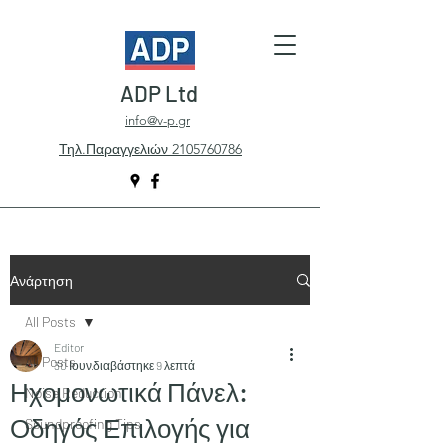
ADP Ltd
info@v-p.gr
Τηλ.Παραγγελιών 2105760786
Ανάρτηση
All Posts
Editor
All Posts
30 Ιουν
διαβάστηκε 9 λεπτά
Ηχομονωτικά Πάνελ:
Noise Reduction
Οδηγός Επιλογής για
Soundproofing Tips