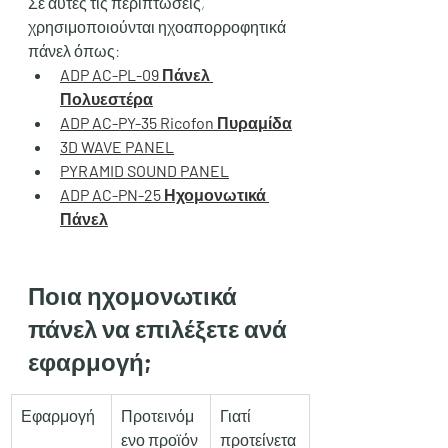
Σε αυτές τις περιπτώσεις, 
χρησιμοποιούνται ηχοαπορροφητικά 
πάνελ όπως:
ADP AC-PL-09 Πάνελ 
Πολυεστέρα
ADP AC-PY-35 Ricofon Πυραμίδα
3D WAVE PANEL
PYRAMID SOUND PANEL
ADP AC-PN-25 Ηχομονωτικά 
Πάνελ
Ποια ηχομονωτικά 
πάνελ να επιλέξετε ανά 
εφαρμογή;
Εφαρμογή
Προτεινόμ
Γιατί 
ενο προϊόν
προτείνετα