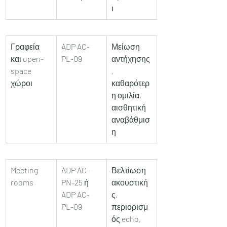
ι
Γραφεία 
ADP AC-
Μείωση 
και open-
PL-09
αντήχησης
space 
, 
χώροι
καθαρότερ
η ομιλία, 
αισθητική 
αναβάθμισ
η
Meeting 
ADP AC-
Βελτίωση 
rooms
PN-25 ή 
ακουστική
ADP AC-
ς, 
PL-09
περιορισμ
ός echo, 