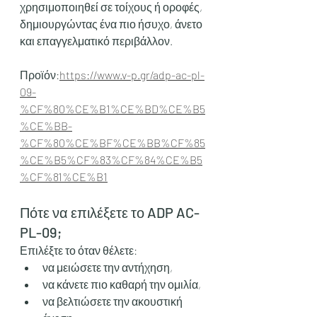
χρησιμοποιηθεί σε τοίχους ή οροφές, 
δημιουργώντας ένα πιο ήσυχο, άνετο 
και επαγγελματικό περιβάλλον.
Προϊόν:
https://www.v-p.gr/adp-ac-pl-
09-
%CF%80%CE%B1%CE%BD%CE%B5
%CE%BB-
%CF%80%CE%BF%CE%BB%CF%85
%CE%B5%CF%83%CF%84%CE%B5
%CF%81%CE%B1
Πότε να επιλέξετε το ADP AC-
PL-09;
Επιλέξτε το όταν θέλετε:
να μειώσετε την αντήχηση,
να κάνετε πιο καθαρή την ομιλία,
να βελτιώσετε την ακουστική 