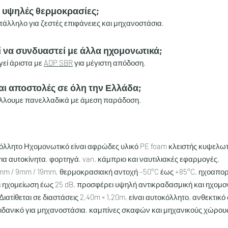
ι υψηλές θερμοκρασίες;
ατάλληλο για ζεστές επιφάνειες και μηχανοστάσια.
ί να συνδυαστεί με άλλα ηχομονωτικά;
γεί άριστα με
ADP SBR
για μέγιστη απόδοση.
ται αποστολές σε όλη την Ελλάδα;
έλλουμε πανελλαδικά με άμεση παράδοση.
όλλητο Ηχομονωτικό είναι αφρώδες υλικό PE foam κλειστής κυψελωτ
ια αυτοκίνητα, φορτηγά, van, κάμπριο και ναυτιλιακές εφαρμογές.
mm / 9mm / 19mm, θερμοκρασιακή αντοχή –50°C έως +85°C, ηχοαπ
ι ηχομείωση έως 25 dB, προσφέρει υψηλή αντικραδασμική και ηχομο
ιατίθεται σε διαστάσεις 2,40m × 1,20m, είναι αυτοκόλλητο, ανθεκτικό
 ιδανικό για μηχανοστάσια, καμπίνες σκαφών και μηχανικούς χώρου