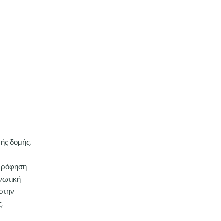
ής δομής,
ορρόφηση
νωτική
 στην
ς.