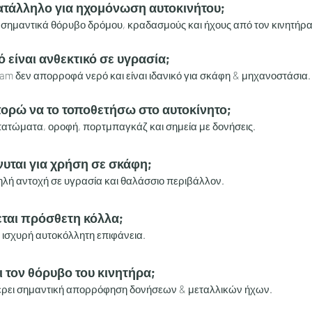
κατάλληλο για ηχομόνωση αυτοκινήτου;
ι σημαντικά θόρυβο δρόμου, κραδασμούς και ήχους από τον κινητήρα
κό είναι ανθεκτικό σε υγρασία;
foam δεν απορροφά νερό και είναι ιδανικό για σκάφη & μηχανοστάσια.
πορώ να το τοποθετήσω στο αυτοκίνητο;
πατώματα, οροφή, πορτμπαγκάζ και σημεία με δονήσεις.
νυται για χρήση σε σκάφη;
ψηλή αντοχή σε υγρασία και θαλάσσιο περιβάλλον.
εται πρόσθετη κόλλα;
ι ισχυρή αυτοκόλλητη επιφάνεια.
ι τον θόρυβο του κινητήρα;
έρει σημαντική απορρόφηση δονήσεων & μεταλλικών ήχων.