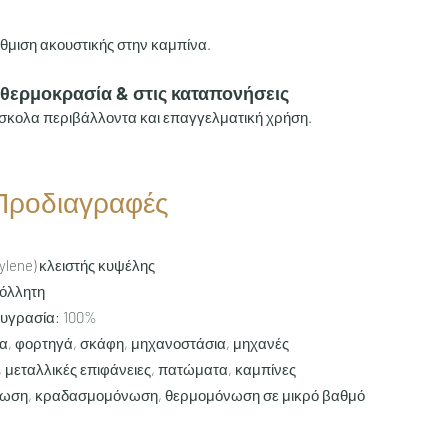
άθμιση ακουστικής στην καμπίνα.
 θερμοκρασία & στις καταπονήσεις
σκολα περιβάλλοντα και επαγγελματική χρήση.
 Προδιαγραφές
hylene) κλειστής κυψέλης
κόλλητη
 υγρασία: 100%
α, φορτηγά, σκάφη, μηχανοστάσια, μηχανές
, μεταλλικές επιφάνειες, πατώματα, καμπίνες
όνωση, κραδασμομόνωση, θερμομόνωση σε μικρό βαθμό