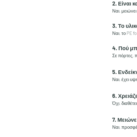
2. Είναι 
Ναι, μειώνε
3. Το υλι
Ναι, το PE 
4. Πού μ
Σε πόρτες, 
5. Ενδείκ
Ναι, έχει υ
6. Χρειάζ
Όχι, διαθέτε
7. Μειώνε
Ναι, προσφ