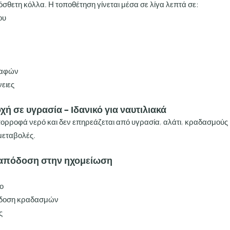
όσθετη κόλλα. Η τοποθέτηση γίνεται μέσα σε λίγα λεπτά σε:
ου
καφών
νειες
ή σε υγρασία – Ιδανικό για ναυτιλιακά
πορροφά νερό και δεν επηρεάζεται από υγρασία, αλάτι, κραδασμούς 
μεταβολές.
 απόδοση στην ηχομείωση
ο
τάδοση κραδασμών
ς