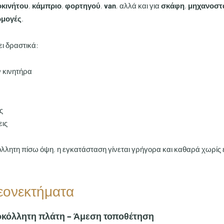
κινήτου
,
κάμπριο
,
φορτηγού
,
van
, αλλά και για
σκάφη
,
μηχανοστ
ρμογές
.
ει δραστικά:
 κινητήρα
ς
εις
λλητη πίσω όψη, η εγκατάσταση γίνεται γρήγορα και καθαρά χωρίς 
εονεκτήματα
οκόλλητη πλάτη – Άμεση τοποθέτηση