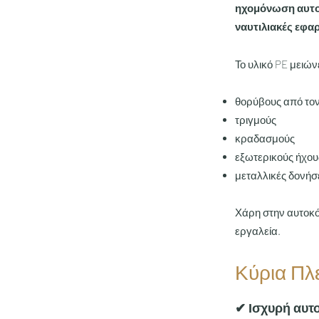
ηχομόνωση αυτο
ναυτιλιακές εφα
Το υλικό PE μειών
θορύβους από τον
τριγμούς
κραδασμούς
εξωτερικούς ήχου
μεταλλικές δονήσ
Χάρη στην αυτοκό
εργαλεία.
Κύρια Πλ
✔ Ισχυρή αυτ