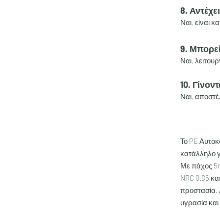
8. Αντέχε
Ναι, είναι κ
9. Μπορε
Ναι, λειτουρ
10. Γίνον
Ναι, αποστ
Το PE Αυτοκ
κατάλληλο γ
Με πάχος 5
NRC 0.85 κα
προστασία. Δ
υγρασία και