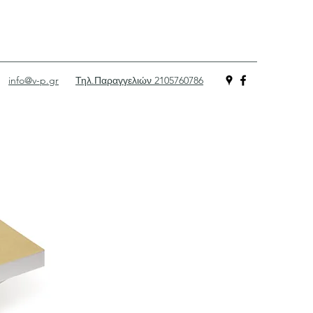
info@v-p.gr
Τηλ.Παραγγελιών 2105760786