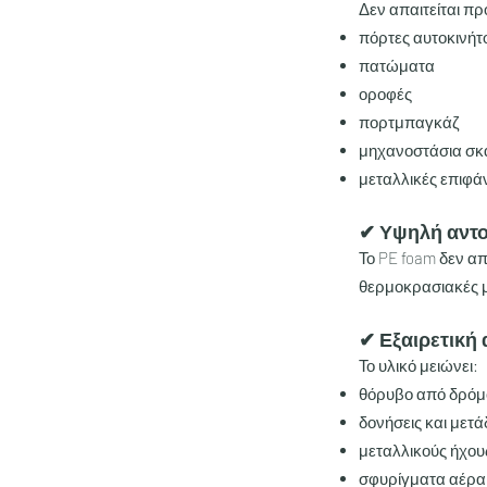
Δεν απαιτείται πρ
πόρτες αυτοκινήτ
πατώματα
οροφές
πορτμπαγκάζ
μηχανοστάσια σ
μεταλλικές επιφά
✔ Υψηλή αντοχ
Το PE foam δεν α
θερμοκρασιακές 
✔ Εξαιρετική
Το υλικό μειώνει:
θόρυβο από δρόμ
δονήσεις και με
μεταλλικούς ήχου
σφυρίγματα αέρα