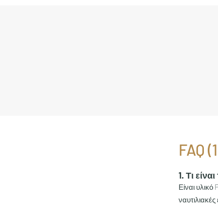
FAQ (1
1. Τι είν
Είναι υλικό
ναυτιλιακές