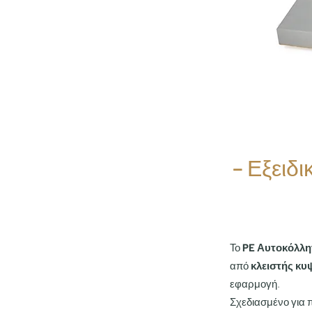
– Εξειδ
Το
PE Αυτοκόλλη
από
κλειστής κυ
εφαρμογή.
Σχεδιασμένο για π