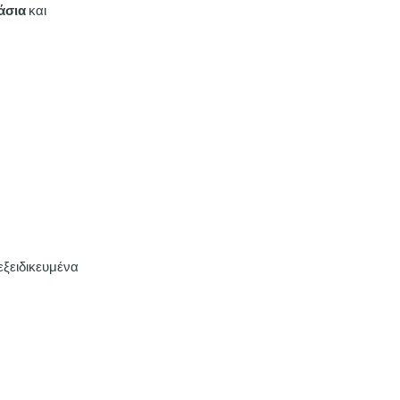
άσια
και
εξειδικευμένα