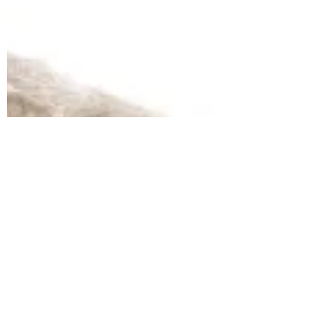
μείωση μετάδοσης θορύβου απαιτούνται
ηχομονωτικά υλικά υψηλής μάζας, ενώ για
τον περιορισμό της αντήχησης χρειάζονται
ηχοαπορροφητικά πάνελ. Στη
θερμομόνωση σωληνώσεων, αεραγωγών,
HVAC και βιομηχανικών εγκαταστάσεων
επιλέγουμε υλικά όπως Armaflex,
πετροβάμβακα, υαλοβάμβακα ή
κεραμοβάμβακα, ανάλογα με τη
θερμοκρασία, την υγρασία και την
εφαρμογή. Στην ADP διαθέτουμε δύο ο