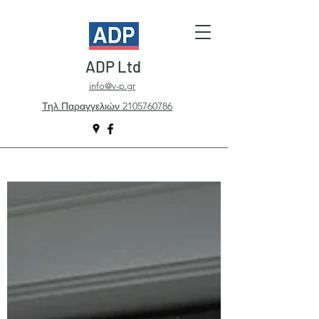
ADP Ltd
info@v-p.gr
Τηλ.Παραγγελιών 2105760786